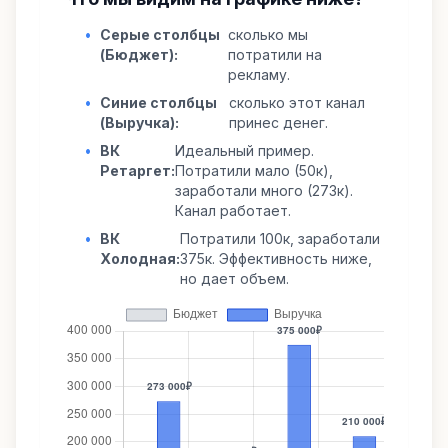
•
Серые столбцы
сколько мы
(Бюджет):
потратили на
рекламу.
•
Синие столбцы
сколько этот канал
(Выручка):
принес денег.
•
ВК
Идеальный пример.
Ретаргет:
Потратили мало (50к),
заработали много (273к).
Канал работает.
•
ВК
Потратили 100к, заработали
Холодная:
375к. Эффективность ниже,
но дает объем.