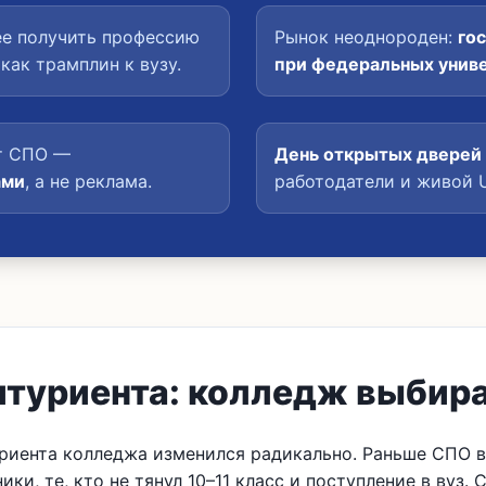
ее получить профессию
Рынок неоднороден:
гос
как трамплин к вузу.
при федеральных униве
т СПО —
День открытых дверей 
ами
, а не реклама.
работодатели и живой 
итуриента: колледж выбир
туриента колледжа изменился радикально. Раньше СПО
ки, те, кто не тянул 10–11 класс и поступление в вуз. 