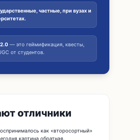
ударственные, частные, при вузах и
рситетах.
2.0
— это геймификация, квесты,
UGC от студентов.
ают отличники
 воспринималось как «второсортный»
Сегодня картина обратная.