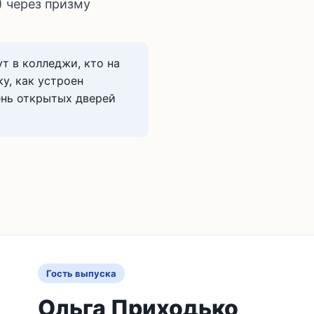
 через призму
т в колледжи, кто на
у, как устроен
ень открытых дверей
Гость выпуска
Ольга Приходько