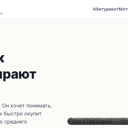
Абитуриент
Мот
ов
к
ирают
 Он хочет понимать,
Ольга Приходько
ак быстро окупит
Директор колледжа КЭСИ · С
ю среднего