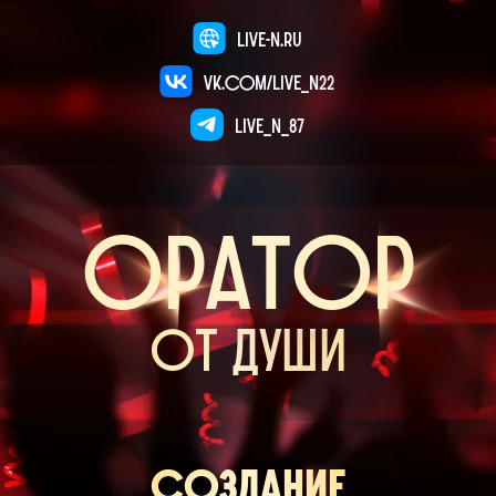
live-n.ru
vk.com/live_n22
live_n_87
оратор
от души
создание