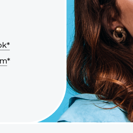
ok*
am
*