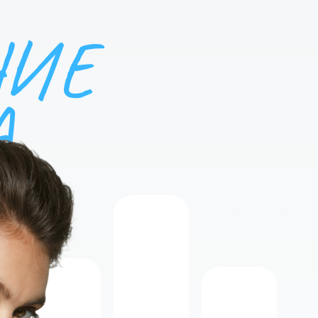
НИЕ
А