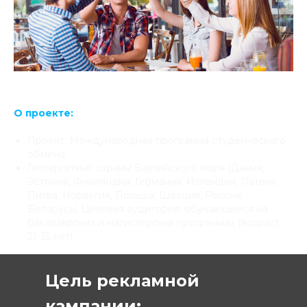
О проекте:
Проект: Международная программа студенческого
обмена
Геотаргетинг: страны Балтийского моря (Дания,
Эстония, Финляндия, Германия, Исландия, Латвия,
Литва, Норвегия, Польша, Швеция, Россия,
Беларусь). Целевая аудитория: обучающиеся на
бакалаврских и магистерских программах (возраст
21-35 лет).
Цель рекламной
кампании: