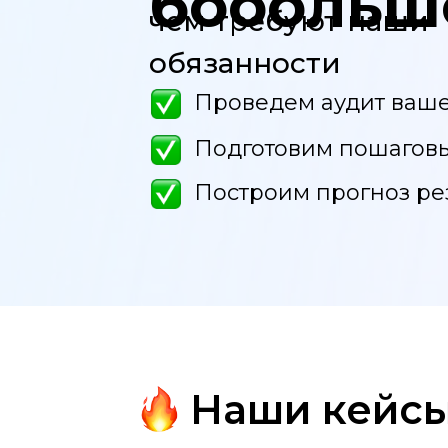
бооольш
чем требуют наши
обязанности
Проведем аудит ваше
Подготовим пошаговы
Построим прогноз ре
Наши кейс