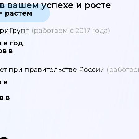
в вашем успехе и росте
= растем
ТриГрупп
(работаем с 2017 года)
в в год
ов в
ет при правительстве России
(работаем
в в
в в