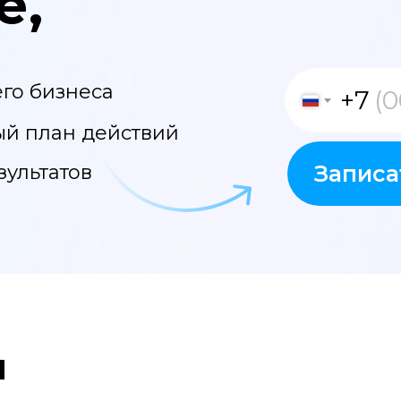
е,
го бизнеса
+7
й план действий
зультатов
Записа
ы