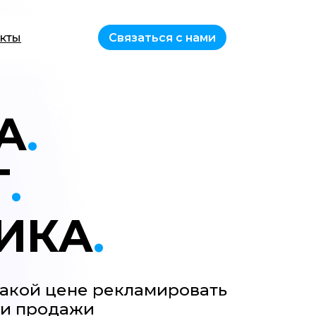
Связаться с нами
кты
А
.
Т
.
ИКА
.
 какой цене рекламировать
ли продажи