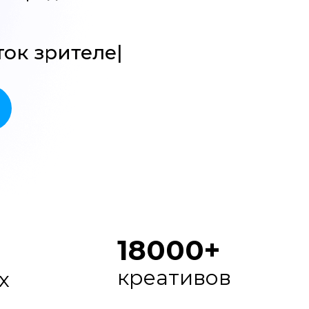
ток
зр
|
18000+
креативов
х